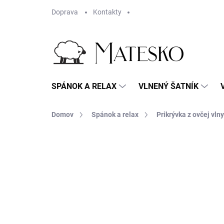
Prejsť
Doprava
Kontakty
na
obsah
SPÁNOK A RELAX
VLNENÝ ŠATNÍK
Domov
Spánok a relax
Prikrývka z ovčej vlny