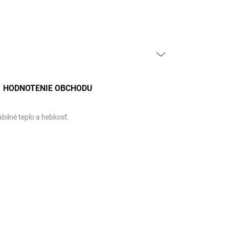
PRÁZDNY KOŠÍK
NÁKUPNÝ
KOŠÍK
HODNOTENIE OBCHODU
bilné teplo a hebkosť.