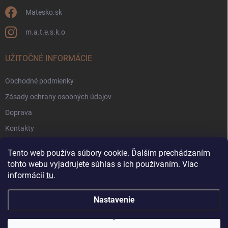
Matesko.sk
m.a.t.e.s.k.o
UŽITOČNÉ INFORMÁCIE
Obchodné podmienky
Zásady ochrany osobných údajov
Doprava
Kontakty
Zákaznícke fórum
Tento web používa súbory cookie. Ďalším prechádzaním
Pravidlá súťaží Facebook
tohto webu vyjadrujete súhlas s ich používaním. Viac
informácií
tu
.
Blog
Nastavenie