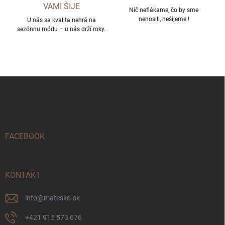
VAMI ŠIJE
Nič neflákame, čo by sme
nenosili, nešijeme !
U nás sa kvalita nehrá na
sezónnu módu – u nás drží roky.
Z
á
p
ä
t
i
FACEBOOK
e
KONTAKT
info
@
matesko.sk
+421 915 573 676