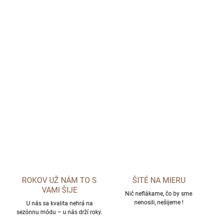
ROKOV UŽ NÁM TO S
ŠITÉ NA MIERU
VAMI ŠIJE
Nič neflákame, čo by sme
nenosili, nešijeme !
U nás sa kvalita nehrá na
sezónnu módu – u nás drží roky.