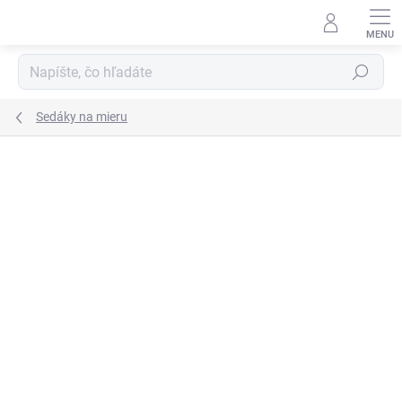
Prejsť
na
obsah
Hľadať
Sedáky na mieru