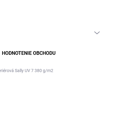
PRÁZDNY KOŠÍK
NÁKUPNÝ
KOŠÍK
HODNOTENIE OBCHODU
eriérová Sally UV 7 380 g/m2