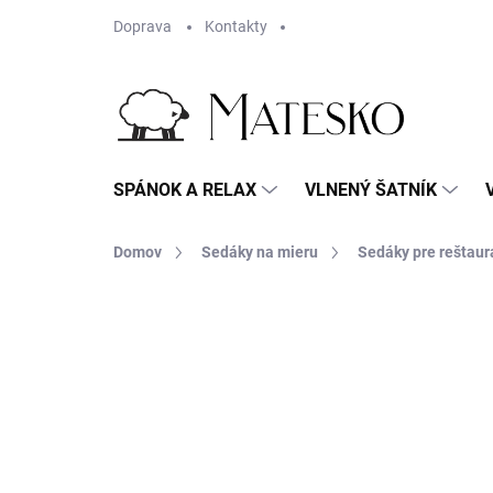
Prejsť
Doprava
Kontakty
na
obsah
SPÁNOK A RELAX
VLNENÝ ŠATNÍK
Domov
Sedáky na mieru
Sedáky pre reštaur