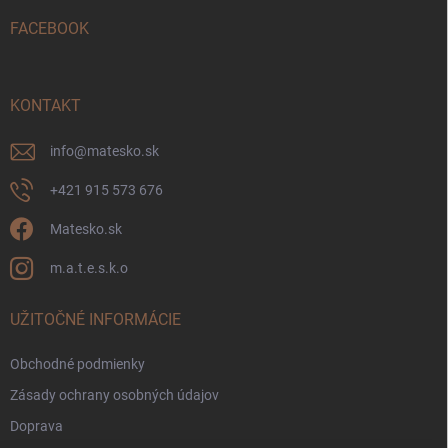
t
i
FACEBOOK
e
KONTAKT
info
@
matesko.sk
+421 915 573 676
Matesko.sk
m.a.t.e.s.k.o
UŽITOČNÉ INFORMÁCIE
Obchodné podmienky
Zásady ochrany osobných údajov
Doprava