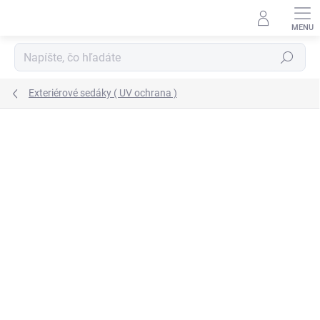
Prejsť
na
obsah
Hľadať
Exteriérové sedáky ( UV ochrana )