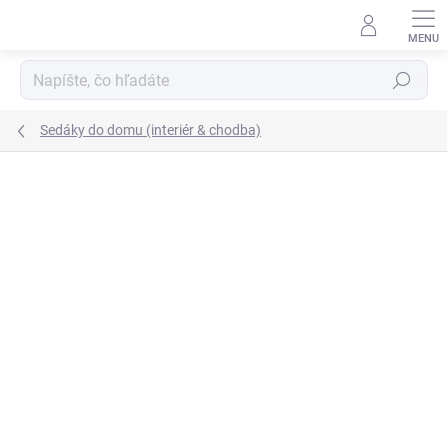
Prejsť
na
obsah
Hľadať
Sedáky do domu (interiér & chodba)