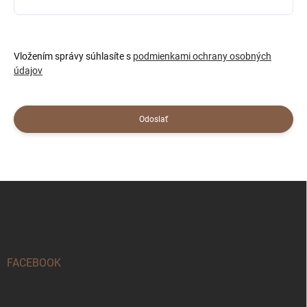
Vložením správy súhlasíte s
podmienkami ochrany osobných
údajov
Odoslať
Z
á
p
ä
t
i
FACEBOOK
e