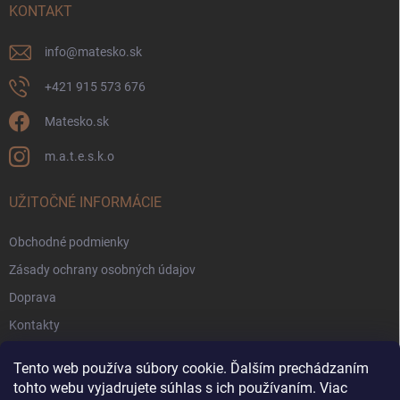
KONTAKT
info
@
matesko.sk
+421 915 573 676
Matesko.sk
m.a.t.e.s.k.o
UŽITOČNÉ INFORMÁCIE
Obchodné podmienky
Zásady ochrany osobných údajov
Doprava
Kontakty
Zákaznícke fórum
Tento web používa súbory cookie. Ďalším prechádzaním
Pravidlá súťaží Facebook
tohto webu vyjadrujete súhlas s ich používaním. Viac