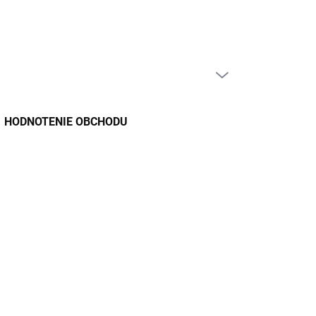
PRÁZDNY KOŠÍK
NÁKUPNÝ
KOŠÍK
HODNOTENIE OBCHODU