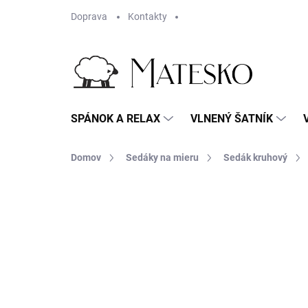
Prejsť
Doprava
Kontakty
na
obsah
SPÁNOK A RELAX
VLNENÝ ŠATNÍK
Domov
Sedáky na mieru
Sedák kruhový