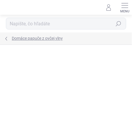
Prejsť
na
obsah
Hľadať
Domáce papuče z ovčej vlny