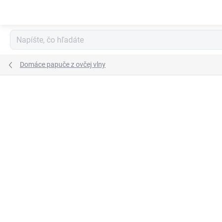
Prejsť
na
obsah
Domáce papuče z ovčej vlny