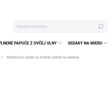
Hľadať
VLNENÉ PAPUČE Z OVČEJ VLNY
SEDÁKY NA MIERU
Molitanový sedák na stoličku
Sedák na sedenie