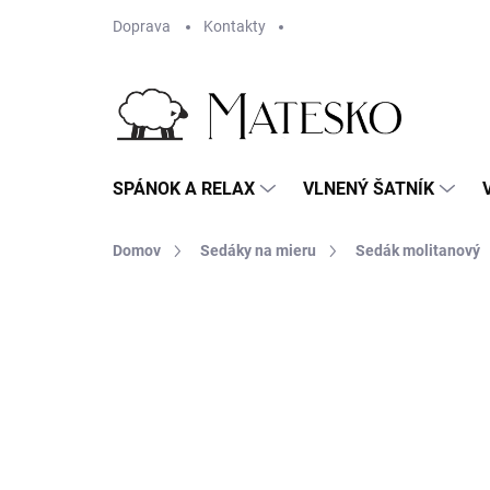
Prejsť
Doprava
Kontakty
na
obsah
SPÁNOK A RELAX
VLNENÝ ŠATNÍK
Domov
Sedáky na mieru
Sedák molitanový