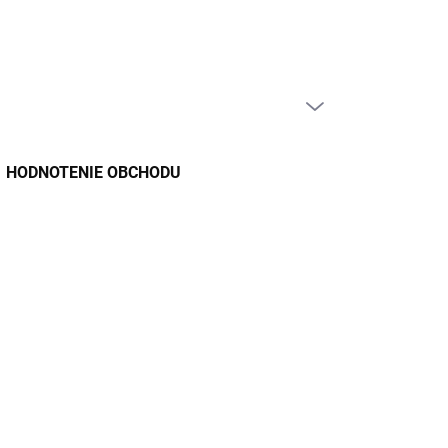
PRÁZDNY KOŠÍK
NÁKUPNÝ
KOŠÍK
HODNOTENIE OBCHODU