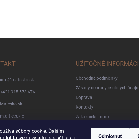
TAKT
UŽITOČNÉ INFORMÁCI
Obchodné podmienky
info
@
matesko.sk
Zásady ochrany osobných údajo
+421 915 573 676
Doprava
Matesko.sk
Kontakty
m.a.t.e.s.k.o
Zákaznícke fórum
Pravidlá súťaží Facebook
oužíva súbory cookie. Ďalším
Blog
Odmietnuť
m tohto webu vyjadrujete súhlas s