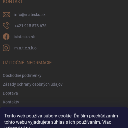
KONTAKT
info
@
matesko.sk
+421 915 573 676
Matesko.sk
m.a.t.e.s.k.o
UŽITOČNÉ INFORMÁCIE
Obchodné podmienky
Zásady ochrany osobných údajov
Doprava
Kontakty
Zákaznícke fórum
Tento web používa súbory cookie. Ďalším prechádzaním
Pravidlá súťaží Facebook
tohto webu vyjadrujete súhlas s ich používaním. Viac