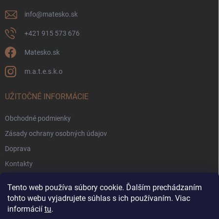
info
@
matesko.sk
+421 915 573 676
Matesko.sk
m.a.t.e.s.k.o
UŽITOČNÉ INFORMÁCIE
Obchodné podmienky
Zásady ochrany osobných údajov
Doprava
Kontakty
Zákaznícke fórum
Tento web používa súbory cookie. Ďalším prechádzaním
Pravidlá súťaží Facebook
tohto webu vyjadrujete súhlas s ich používaním. Viac
informácií
tu
.
Blog