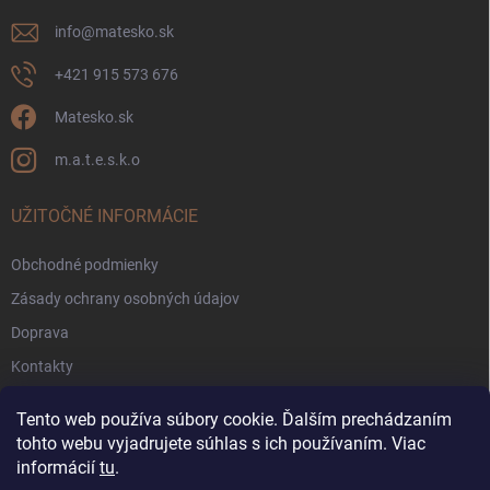
info
@
matesko.sk
+421 915 573 676
Matesko.sk
m.a.t.e.s.k.o
UŽITOČNÉ INFORMÁCIE
Obchodné podmienky
Zásady ochrany osobných údajov
Doprava
Kontakty
Zákaznícke fórum
Tento web používa súbory cookie. Ďalším prechádzaním
Pravidlá súťaží Facebook
tohto webu vyjadrujete súhlas s ich používaním. Viac
informácií
tu
.
Blog