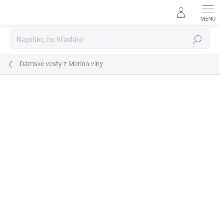
Prejsť
na
obsah
Hľadať
Dámske vesty z Merino vlny