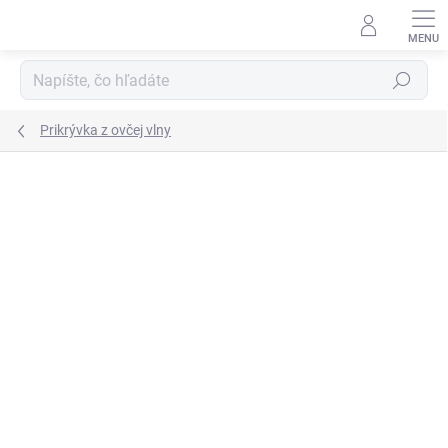
Prejsť
na
obsah
Hľadať
Prikrývka z ovčej vlny