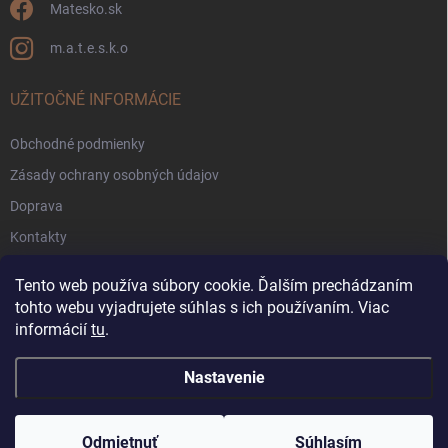
Matesko.sk
m.a.t.e.s.k.o
UŽITOČNÉ INFORMÁCIE
Obchodné podmienky
Zásady ochrany osobných údajov
Doprava
Kontakty
Zákaznícke fórum
Tento web používa súbory cookie. Ďalším prechádzaním
Pravidlá súťaží Facebook
tohto webu vyjadrujete súhlas s ich používaním. Viac
informácií
tu
.
Blog
Nastavenie
Copyright 2026
Matesko.sk
. Všetky práva vyhradené.
Odmietnuť
Súhlasím