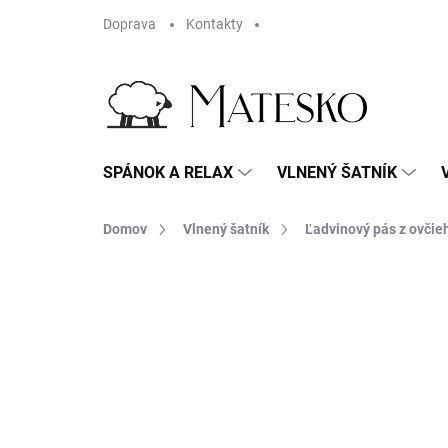
Prejsť
Doprava
Kontakty
na
obsah
SPÁNOK A RELAX
VLNENÝ ŠATNÍK
Domov
Vlnený šatník
Ľadvinový pás z ovčie