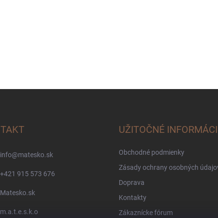
TAKT
UŽITOČNÉ INFORMÁCI
Obchodné podmienky
info
@
matesko.sk
Zásady ochrany osobných údajo
+421 915 573 676
Doprava
Matesko.sk
Kontakty
m.a.t.e.s.k.o
Zákaznícke fórum