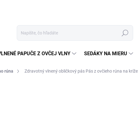
Hľadať
VLNENÉ PAPUČE Z OVČEJ VLNY
SEDÁKY NA MIERU
ho rúna
Zdravotný vlnený obličkový pás
Pás z ovčieho rúna na kríže