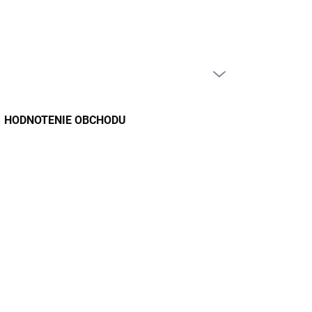
PRÁZDNY KOŠÍK
NÁKUPNÝ
KOŠÍK
HODNOTENIE OBCHODU