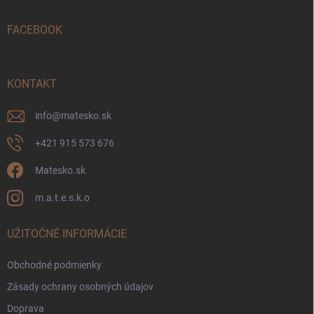
t
i
FACEBOOK
e
KONTAKT
info
@
matesko.sk
+421 915 573 676
Matesko.sk
m.a.t.e.s.k.o
UŽITOČNÉ INFORMÁCIE
Obchodné podmienky
Zásady ochrany osobných údajov
Doprava